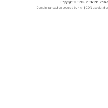
Copyright © 1998 - 2026 99ru.com A
Domain transaction secured by 4.cn | CDN accelerati